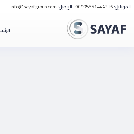
الموبايل:
00905551444316
الإيميل:
info@sayafgroup.com
الرئيس