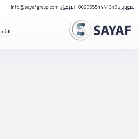
الموبايل:
00905551444316
الإيميل:
info@sayafgroup.com
الرئيس