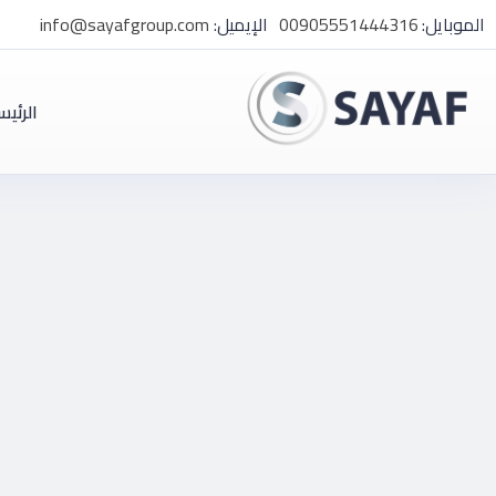
الموبايل:
00905551444316
الإيميل:
info@sayafgroup.com
الرئيس