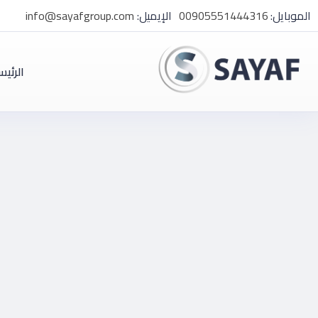
الموبايل:
00905551444316
الإيميل:
info@sayafgroup.com
الرئيس