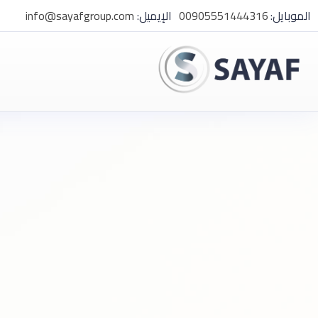
الموبايل:
00905551444316
الإيميل:
info@sayafgroup.com