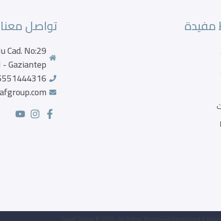
 مفيدة
تواصل معنا
u Cad. No:29
 - Gaziantep
5551444316
afgroup.com
ت
Sayaf Group © 2025. All Rights Reserved.Developed & Desig