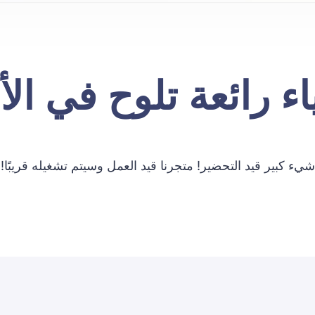
ء رائعة تلوح في ال
شيء كبير قيد التحضير! متجرنا قيد العمل وسيتم تشغيله قريبًا!