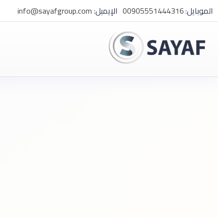
الموبايل:
00905551444316
الإيميل:
info@sayafgroup.com