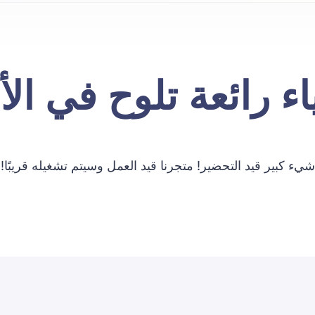
ء رائعة تلوح في ال
شيء كبير قيد التحضير! متجرنا قيد العمل وسيتم تشغيله قريبًا!