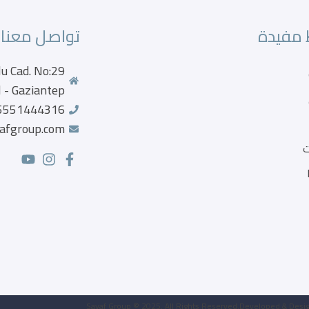
 مفيدة
تواصل معنا
u Cad. No:29
 - Gaziantep
5551444316
afgroup.com
ت
Sayaf Group © 2025. All Rights Reserved.Developed & Desig