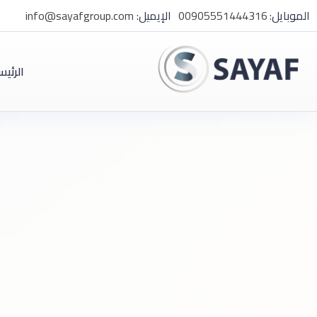
الموبايل:
00905551444316
الإيميل:
info@sayafgroup.com
الرئيس